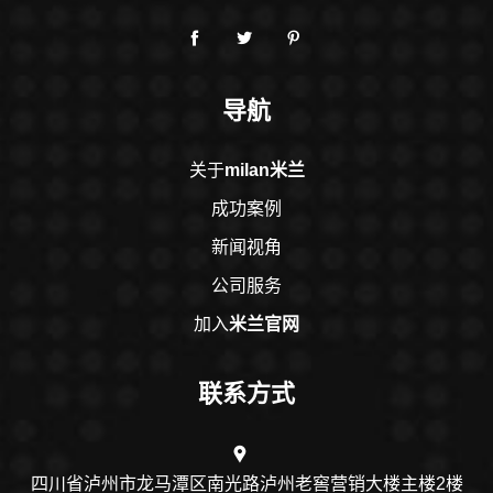
导航
关于
milan米兰
成功案例
新闻视角
公司服务
加入
米兰官网
联系方式
四川省泸州市龙马潭区南光路泸州老窖营销大楼主楼2楼