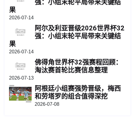
强：小组末轮平局带来关键结
果
2026-07-14
阿尔及利亚晋级2026世界杯32
强：小组末轮平局带来关键结
果
2026-07-14
佛得角世界杯32强赛程回顾：
淘汰赛首轮比赛信息整理
2026-07-13
阿根廷小组赛强势晋级，梅西
和劳塔罗的组合值得深挖
2026-07-08