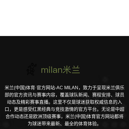
米兰(中国)体育·官方网站-AC MILAN，致力于呈现米兰俱乐
部的官方资讯与赛事内容，覆盖球队新闻、赛程安排、球员
动态及精彩赛事直播。这里不仅是球迷获取权威信息的入
口，更是感受红黑经典与竞技激情的官方平台。无论是中超
合作动态还是欧洲顶级赛事，米兰(中国)体育官方网站都将
为球迷带来最新、最全的体育体验。