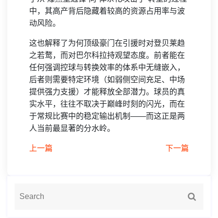
中，其高产背后隐藏着较高的资源占用率与波
动风险。
这也解释了为何顶级豪门在引援时对登贝莱趋
之若鹜，而对巴尔科拉持观望态度。前者能在
任何强调控球与转换效率的体系中无缝嵌入，
后者则需要特定环境（如弱侧空间充足、中场
提供强力支援）才能释放全部潜力。球员的真
实水平，往往不取决于巅峰时刻的闪光，而在
于常规比赛中的稳定输出机制——而这正是两
人当前最显著的分水岭。
上一篇
下一篇